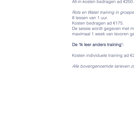
All-in-kosten bedragen ad €250.
Rots en Water training in groep
8 lessen van 1 uur.
Kosten bedragen ad €175.
De sessie wordt gegeven met mi
maximaal 1 week van tevoren ge
De ‘Ik leer anders training’:
Kosten individuele training ad €
Alle bovengenoemde tarieven zij
© 2023 ~ Kindercoachpraktijk
de Vlindertuin