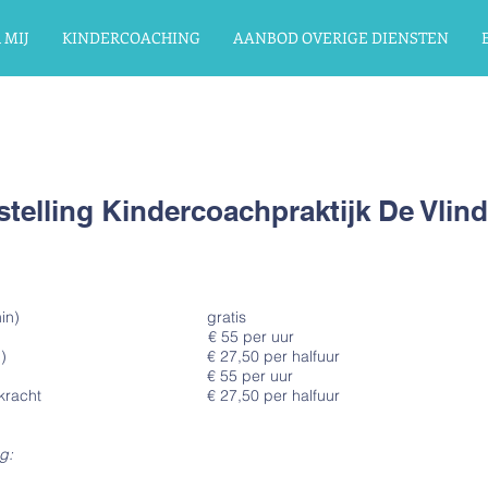
 MIJ
KINDERCOACHING
AANBOD OVERIGE DIENSTEN
fstelling Kindercoachpraktijk De Vlind
intake (30 min) gratis
e (60 min) € 55 per uur
atie (30 min) € 27,50 per halfuur
 (60 min) € 55 per uur
eg met leerkracht € 27,50 per halfuur​
g: