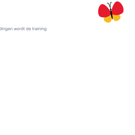
ingen wordt de training
Bezoekadres
Erve Molenbeek 9
7631GZ Ootmarsum