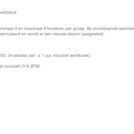
sverband:
nimaal 4 en maximaal 8 kinderen per groep. Bij onvoldoende aanmeld
annuleerd en wordt er een nieuwe datum vastgesteld.
250 (4 sessies van ± 1 uur, inclusief werkboek).
n inclusief 21% BTW.
Contact
Tel: 0655347176
Email:
kindercoachpraktijk
devlindertuin@outlook.com